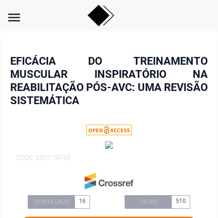
menu
EFICÁCIA DO TREINAMENTO
MUSCULAR INSPIRATÓRIO NA
REABILITAÇÃO PÓS-AVC: UMA REVISÃO
SISTEMÁTICA
CODE: 250719743
16
510
DOWNLOADS
VIEWS