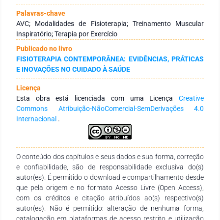
abordagens físicas, avaliando força muscular respiratória,
função pulmonar e capacidade funcional. A qualidade
Palavras-chave
metodológica foi avaliada com AMSTAR 2. Resultados: dos
AVC; Modalidades de Fisioterapia; Treinamento Muscular
140 artigos encontrados, 11 atenderam os critérios. As
Inspiratório; Terapia por Exercício
revisões analisaram entre 350 e 750 participantes,
Publicado no livro
predominantemente homens, idade média entre 50 e 80 anos.
FISIOTERAPIA CONTEMPORÂNEA: EVIDÊNCIAS, PRÁTICAS
As intervenções com TMI variaram entre 30% e 80% da
E INOVAÇÕES NO CUIDADO À SAÚDE
pressão inspiratória máxima, realizadas 3 a 6 vezes por
semana durante 6 semanas. Houve melhora significativa na
Licença
força muscular respiratória (p<0,05 em 8 de 9 estudos),
Esta obra está licenciada com uma Licença
Creative
função pulmonar e capacidade funcional. Comparado aos
Commons Atribuição-NãoComercial-SemDerivações 4.0
grupos controle, o TMI proporcionou ganhos superiores na
Internacional
.
força muscular inspiratória (até 23%) e função pulmonar (até
30%). Conclusão: O TMI é eficaz e promissor na reabilitação
pós-AVC, destacando-se como abordagem complementar às
intervenções fisioterapêuticas tradicionais, melhorando
O conteúdo dos capítulos e seus dados e sua forma, correção
significativamente os resultados clínicos e a qualidade de vida
e confiabilidade, são de responsabilidade exclusiva do(s)
dos pacientes.
autor(es). É permitido o download e compartilhamento desde
que pela origem e no formato Acesso Livre (Open Access),
com os créditos e citação atribuídos ao(s) respectivo(s)
autor(es). Não é permitido: alteração de nenhuma forma,
catalogação em plataformas de acesso restrito e utilização