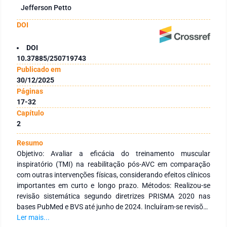
Jefferson Petto
DOI
DOI
10.37885/250719743
Publicado em
30/12/2025
Páginas
17-32
Capítulo
2
Resumo
Objetivo: Avaliar a eficácia do treinamento muscular
inspiratório (TMI) na reabilitação pós-AVC em comparação
com outras intervenções físicas, considerando efeitos clínicos
importantes em curto e longo prazo. Métodos: Realizou-se
revisão sistemática segundo diretrizes PRISMA 2020 nas
bases PubMed e BVS até junho de 2024. Incluíram-se revisões
sistemáticas e meta-análises comparando TMI a outras
Ler mais...