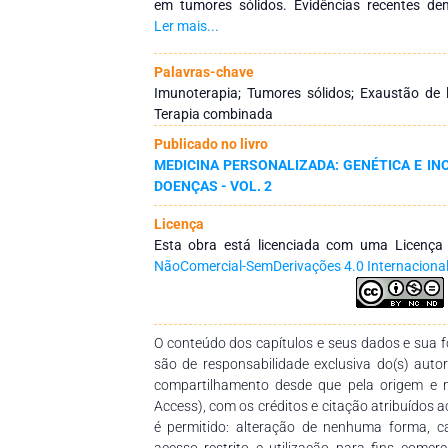
em tumores sólidos. Evidências recentes 
regulação epigenética exercem influência d
Ler mais...
diferenciação, persistência e exaustão fu
microambiente tumoral. Esta revisão integra
Palavras-chave
indexados no PubMed que investigam a interfa
Imunoterapia; Tumores sólidos; Exaustão de l
CAR-T, com ênfase em estratégias para apri
Terapia combinada
terapêutica. Os achados indicam que a
Publicado no livro
epigenéticos, incluindo DNMT3A, TET2, 
MEDICINA PERSONALIZADA: GENÉTICA E I
transcrição associados à exaustão (TOX/NR
DOENÇAS - VOL. 2
fenótipos de memória funcional e intensifi
modelos pré-clínicos. Adicionalmente, abo
Licença
armored, indução de quimiocinas e circuitos
Esta obra está licenciada com uma Licenç
especificidade, infiltração tumoral e seg
NãoComercial-SemDerivações 4.0 Internaciona
extratumoral. Estratégias combinatórias com
do microambiente tumoral mostram p
imunossupressão, especialmente em tumore
epigenética constitui um eixo estratégico para
O conteúdo dos capítulos e seus dados e sua fo
fundamentando o desenvolvimento de terap
são de responsabilidade exclusiva do(s) auto
duráveis e ajustáveis.
compartilhamento desde que pela origem e 
Access), com os créditos e citação atribuídos a
é permitido: alteração de nenhuma forma, 
acesso restrito e utilização para fins comer