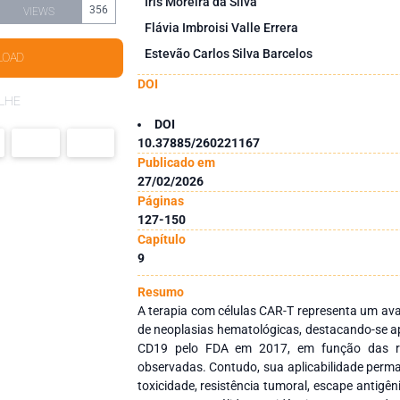
Iris Moreira da Silva
356
VIEWS
Flávia Imbroisi Valle Errera
Estevão Carlos Silva Barcelos
LOAD
DOI
LHE
DOI
10.37885/260221167
Publicado em
27/02/2026
Páginas
127-150
Capítulo
9
Resumo
A terapia com células CAR-T representa um ava
de neoplasias hematológicas, destacando-se a
CD19 pelo FDA em 2017, em função das res
observadas. Contudo, sua aplicabilidade perm
toxicidade, resistência tumoral, escape antigê