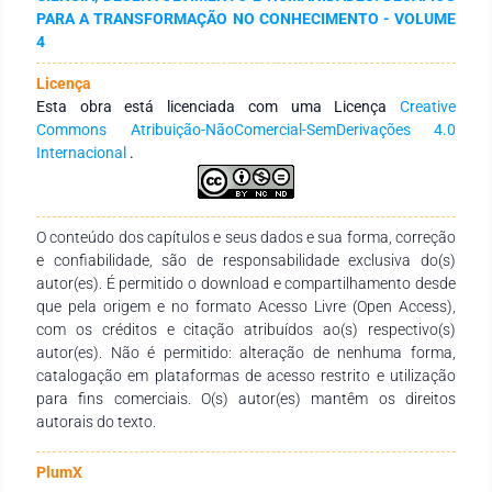
y análisis de tres campos AU–DE–SO) revela un núcleo
PARA A TRANSFORMAÇÃO NO CONHECIMENTO - VOLUME
temático dominado por research ethics y research integrity,
4
articulado con enfoques metodológicos cualitativos
(reflexividad, metodología y prácticas situadas) y con debates
Licença
epistemológicos sobre validez, justificación y responsabilidad
Esta obra está licenciada com uma Licença
Creative
en la producción de conocimiento. Asimismo, se discuten
Commons Atribuição-NãoComercial-SemDerivações 4.0
frentes emergentes asociados a transformaciones digitales e
Internacional
.
inteligencia artificial, que intensifican desafíos de trazabilidad,
transparencia y gobernanza normativa. En conjunto, el
capítulo ofrece una síntesis estructural del campo y propone
implicancias para orientar agendas de investigación,
O conteúdo dos capítulos e seus dados e sua forma, correção
fortalecer programas formativos en integridad con
e confiabilidade, são de responsabilidade exclusiva do(s)
fundamento epistemológico y diseñar políticas institucionales
autor(es). É permitido o download e compartilhamento desde
que articulen marcos normativos con condiciones
que pela origem e no formato Acesso Livre (Open Access),
organizacionales e incentivos, promoviendo prácticas de
com os créditos e citação atribuídos ao(s) respectivo(s)
investigación robustas y socialmente responsables.
autor(es). Não é permitido: alteração de nenhuma forma,
catalogação em plataformas de acesso restrito e utilização
para fins comerciais. O(s) autor(es) mantêm os direitos
autorais do texto.
PlumX