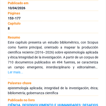
Publicado em
10/04/2026
Páginas
153-177
Capítulo
8
Resumo
Este capítulo presenta un estudio bibliométrico, con Scopus
como fuente principal, orientado a mapear la producción
científica reciente (2016–2026) sobre epistemología aplicada
y ética/integridad de la investigación. A partir de un corpus de
710 documentos publicados en 494 fuentes, se caracteriza
un campo emergente, interdisciplinario y editorialmente
disperso, con crecimiento acelerado (21%) y elevada
Ler mais...
diversidad terminológica. El análisis de desempeño identifica
actores, instituciones y revistas/conferencias de mayor
Palavras-chave
productividad e influencia, destacando la concentración
epistemología aplicada; integridad de la investigación; ética;
institucional en polos europeos (especialmente Países Bajos)
bibliometría; gobernanza científica
y una coautoría internacional moderada que sugiere redes
Publicado no livro
colaborativas en expansión. El mapeo científico (coocurrencia
CIÊNCIA, DESENVOLVIMENTO E HUMANIDADES: DESAFIOS