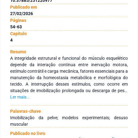
10.37885/251220977
Publicado em
27/02/2026
Páginas
54-63
Capítulo
4
Resumo
A integridade estrutural e funcional do músculo esquelético
depende da interação contínua entre inervação motora,
estímulo contrátil e carga mecânica, fatores essenciais para a
manutenção da homeostasia metabólica e morfológica do
tecido. A interrupção desses estímulos, como ocorre em
situações de imobilização prolongada ou descarga de peso,
desencadeia adaptações estruturais, funcionais e
Ler mais...
moleculares que culminam em atrofia muscular por desuso.
Essas alterações incluem redução da síntese proteica,
Palavras-chave
aumento da degradação proteica e remodelamento do perfil
Imobilização da pelve; modelos experimentais; desuso
fenotípico das fibras musculares, refletindo a elevada
muscular
plasticidade do sistema musculoesquelético frente à
Publicado no livro
inatividade. Nesse contexto, o presente trabalho propõe o