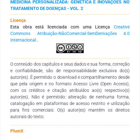
MEDICINA PERSONALIZADA: GENÉTICA E INOVAÇÕES NO
desenvolvimento e a padronização de um modelo
TRATAMENTO DE DOENÇAS - VOL. 2
experimental de imobilização pélvica em animais saudáveis,
com o objetivo de reproduzir de forma controlada os efeitos
Licença
da descarga de peso e da inatividade muscular nos membros
Esta obra está licenciada com uma Licença
Creative
inferiores, preservando a integridade do sistema nervoso.
Commons Atribuição-NãoComercial-SemDerivações 4.0
Diferentemente de modelos baseados em lesão neural ou
Internacional
.
trauma cirúrgico, essa abordagem permite isolar os efeitos
puramente mecânicos e metabólicos da restrição funcional,
reduzindo fatores de confusão e aumentando a precisão
experimental. O modelo possibilita a análise quantitativa da
O conteúdo dos capítulos e seus dados e sua forma, correção
atrofia muscular e do descondicionamento funcional, bem
e confiabilidade, são de responsabilidade exclusiva do(s)
como a investigação de alterações na composição das fibras
autor(es). É permitido o download e compartilhamento desde
musculares e nos mecanismos moleculares associados à
que pela origem e no formato Acesso Livre (Open Access),
homeostase proteica durante a inatividade.
com os créditos e citação atribuídos ao(s) respectivo(s)
autor(es). Não é permitido: alteração de nenhuma forma,
catalogação em plataformas de acesso restrito e utilização
para fins comerciais. O(s) autor(es) mantêm os direitos
autorais do texto.
PlumX