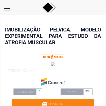
menu
IMOBILIZAÇÃO PÉLVICA: MODELO
EXPERIMENTAL PARA ESTUDO DA
ATROFIA MUSCULAR
CODE: 251220977
7
335
DOWNLOADS
VIEWS
DOWNLOAD