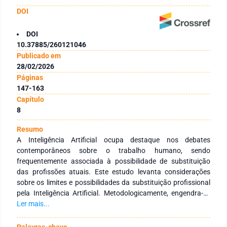
DOI
DOI
10.37885/260121046
Publicado em
28/02/2026
Páginas
147-163
Capítulo
8
Resumo
A Inteligência Artificial ocupa destaque nos debates
contemporâneos sobre o trabalho humano, sendo
frequentemente associada à possibilidade de substituição
das profissões atuais. Este estudo levanta considerações
sobre os limites e possibilidades da substituição profissional
pela Inteligência Artificial. Metodologicamente, engendra-se
como teórico-reflexivo com fundamentação em literatura
Ler mais...
recente e em exemplos de aplicação da tecnologia em
diferentes contextos laborais. Parte-se da hipótese de que a
Palavras-chave