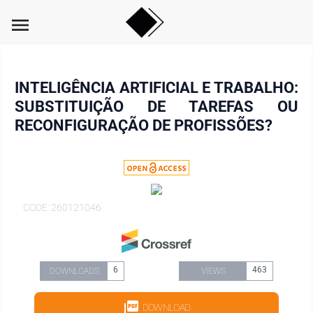
menu
INTELIGÊNCIA ARTIFICIAL E TRABALHO:
SUBSTITUIÇÃO DE TAREFAS OU
RECONFIGURAÇÃO DE PROFISSÕES?
CODE: 260121046
6
463
DOWNLOADS
VIEWS
DOWNLOAD