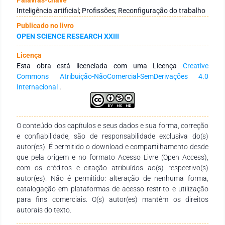
substituição é mais provável em atividades altamente
Inteligência artificial; Profissões; Reconfiguração do trabalho
padronizadas, baseadas em dados estruturados e com baixo
Publicado no livro
grau de responsabilidade institucional, enquanto tarefas que
OPEN SCIENCE RESEARCH XXIII
envolvem julgamento contextual, responsabilidade ética e
impacto sobre direitos encontram maiores limites à
Licença
automação plena. A discussão indica que a Inteligência
Esta obra está licenciada com uma Licença
Creative
Artificial atua predominantemente como tecnologia de
Commons Atribuição-NãoComercial-SemDerivações 4.0
reconfiguração do trabalho, promovendo a substituição
Internacional
.
seletiva de tarefas, a intensificação das exigências
profissionais e a ampliação do controle algorítmico, sem
eliminar, de forma generalizada, as profissões. Por fim, os
impactos da Inteligência Artificial sobre o trabalho são
O conteúdo dos capítulos e seus dados e sua forma, correção
socialmente mediados e dependem de escolhas
e confiabilidade, são de responsabilidade exclusiva do(s)
organizacionais, institucionais e regulatórias, sendo
autor(es). É permitido o download e compartilhamento desde
inadequadas leituras deterministas sobre o futuro do
que pela origem e no formato Acesso Livre (Open Access),
trabalho humano.
com os créditos e citação atribuídos ao(s) respectivo(s)
autor(es). Não é permitido: alteração de nenhuma forma,
catalogação em plataformas de acesso restrito e utilização
para fins comerciais. O(s) autor(es) mantêm os direitos
autorais do texto.