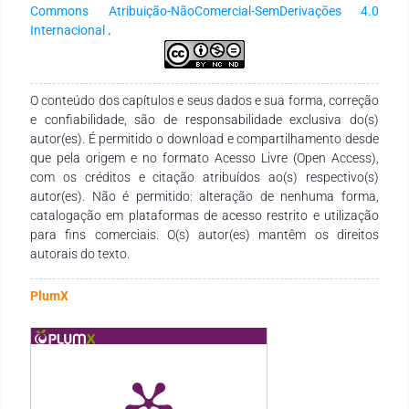
internacionais. Os achados indicam que programas
Commons Atribuição-NãoComercial-SemDerivações 4.0
preventivos que integram fortalecimento específico dos
Internacional
.
adutores, treinamento neuromuscular, controle de carga e
exercícios funcionais apresentam eficácia na redução da
incidência e recorrência dessas lesões. Conclui-se que a
atuação fisioterapêutica individualizada e orientada por
O conteúdo dos capítulos e seus dados e sua forma, correção
critérios funcionais é essencial para a prevenção de lesões
e confiabilidade, são de responsabilidade exclusiva do(s)
dos adutores do quadril e para a manutenção da
autor(es). É permitido o download e compartilhamento desde
performance no futebol.
que pela origem e no formato Acesso Livre (Open Access),
com os créditos e citação atribuídos ao(s) respectivo(s)
autor(es). Não é permitido: alteração de nenhuma forma,
catalogação em plataformas de acesso restrito e utilização
para fins comerciais. O(s) autor(es) mantêm os direitos
autorais do texto.
PlumX