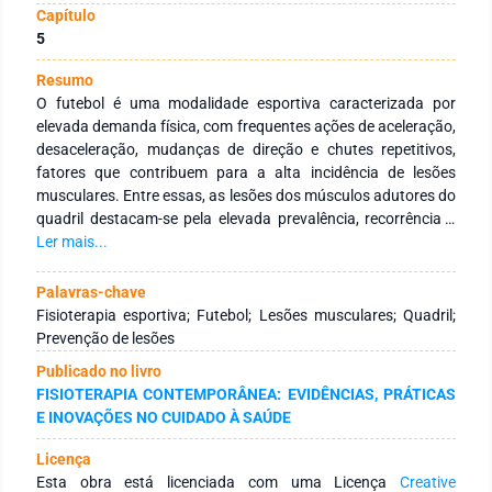
Capítulo
5
Resumo
O futebol é uma modalidade esportiva caracterizada por
elevada demanda física, com frequentes ações de aceleração,
desaceleração, mudanças de direção e chutes repetitivos,
fatores que contribuem para a alta incidência de lesões
musculares. Entre essas, as lesões dos músculos adutores do
quadril destacam-se pela elevada prevalência, recorrência e
impacto negativo no desempenho esportivo. Nesse contexto,
Ler mais...
a fisioterapia esportiva exerce papel fundamental na
prevenção dessas lesões, por meio da identificação de fatores
Palavras-chave
de risco e da implementação de intervenções baseadas em
Fisioterapia esportiva; Futebol; Lesões musculares; Quadril;
evidências. O objetivo deste estudo foi analisar, por meio de
Prevenção de lesões
uma revisão narrativa da literatura, as principais intervenções
Publicado no livro
fisioterapêuticas utilizadas na prevenção de lesões dos
FISIOTERAPIA CONTEMPORÂNEA: EVIDÊNCIAS, PRÁTICAS
adutores do quadril em atletas de futebol. Foram analisados
E INOVAÇÕES NO CUIDADO À SAÚDE
estudos relevantes publicados entre 2021 e 2025,
selecionados de forma não sistemática, incluindo ensaios
Licença
clínicos, estudos observacionais, revisões e consensos
Esta obra está licenciada com uma Licença
Creative