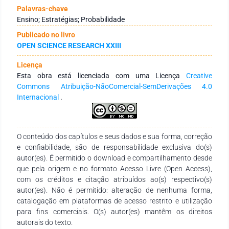
foi estruturada em três etapas: aplicação de um questionário
Palavras-chave
diagnóstico, realização da atividade com o jogo Ludo King
Ensino; Estratégias; Probabilidade
adaptado fisicamente para a sala de aula, e aplicação de um
Publicado no livro
segundo questionário para avaliar os avanços na
OPEN SCIENCE RESEARCH XXIII
aprendizagem. Os resultados revelaram uma melhora
significativa no desempenho dos alunos após o uso do jogo,
Licença
com destaque para o aumento do número de acertos e do
Esta obra está licenciada com uma Licença
Creative
engajamento. O Ludo King mostrou-se eficaz no
Commons Atribuição-NãoComercial-SemDerivações 4.0
desenvolvimento do raciocínio lógico, da tomada de decisões
Internacional
.
e da compreensão de conceitos probabilísticos, como espaço
amostral e eventos aleatórios. Além disso, a atividade
promoveu habilidades socioemocionais, como cooperação e
argumentação. As imagens registradas ao longo do processo
O conteúdo dos capítulos e seus dados e sua forma, correção
reforçam a efetividade da abordagem lúdica, evidenciando a
e confiabilidade, são de responsabilidade exclusiva do(s)
transformação do ambiente escolar em um espaço mais
autor(es). É permitido o download e compartilhamento desde
interativo, participativo e motivador. Conclui-se que os jogos,
que pela origem e no formato Acesso Livre (Open Access),
quando utilizados com intencionalidade pedagógica,
com os créditos e citação atribuídos ao(s) respectivo(s)
contribuem significativamente para a melhoria do ensino da
autor(es). Não é permitido: alteração de nenhuma forma,
matemática e para a formação crítica dos estudantes.
catalogação em plataformas de acesso restrito e utilização
para fins comerciais. O(s) autor(es) mantêm os direitos
autorais do texto.