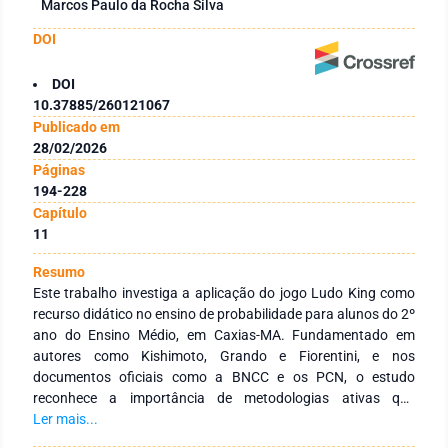
Marcos Paulo da Rocha Silva
DOI
DOI
10.37885/260121067
Publicado em
28/02/2026
Páginas
194-228
Capítulo
11
Resumo
Este trabalho investiga a aplicação do jogo Ludo King como
recurso didático no ensino de probabilidade para alunos do 2º
ano do Ensino Médio, em Caxias-MA. Fundamentado em
autores como Kishimoto, Grando e Fiorentini, e nos
documentos oficiais como a BNCC e os PCN, o estudo
reconhece a importância de metodologias ativas que
promovam uma aprendizagem mais significativa e
Ler mais...
contextualizada. A pesquisa, de natureza quali-quantitativa,