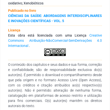
antioxidantes e citoprotetoras da melatonina, bem como os
oxidativo; Xenobióticos
principais mecanismos envolvidos na toxicidade da bifentrina,
Publicado no livro
um inseticida piretroide amplamente utilizado. A exposição à
CIÊNCIAS DA SAÚDE: ABORDAGENS INTERDISCIPLINARES
bifentrina está associada à geração excessiva de espécies
E INOVAÇÕES CIENTÍFICAS - VOL. 5
reativas de oxigênio, disfunção mitocondrial e ativação de
vias inflamatórias, resultando em danos sistêmicos em
Licença
órgãos metabolicamente ativos. A análise integrada dos
Esta obra está licenciada com uma Licença
Creative
dados revela uma convergência mecanística entre os efeitos
Commons Atribuição-NãoComercial-SemDerivações 4.0
tóxicos da bifentrina e os principais alvos biológicos da
Internacional
.
melatonina, incluindo a modulação do equilíbrio redox, a
preservação da função mitocondrial e a atenuação de
respostas inflamatórias. Embora estudos diretos que avaliem
a interação entre melatonina e bifentrina sejam escassos, as
O conteúdo dos capítulos e seus dados e sua forma, correção
evidências reunidas fornecem uma base teórica consistente
e confiabilidade, são de responsabilidade exclusiva do(s)
para sustentar a hipótese de que a melatonina possa atuar
autor(es). É permitido o download e compartilhamento desde
como agente protetor frente à toxicidade induzida por esse
que pela origem e no formato Acesso Livre (Open Access),
xenobiótico, justificando a realização de investigações
com os créditos e citação atribuídos ao(s) respectivo(s)
experimentais futuras.
autor(es). Não é permitido: alteração de nenhuma forma,
catalogação em plataformas de acesso restrito e utilização
para fins comerciais. O(s) autor(es) mantêm os direitos
autorais do texto.