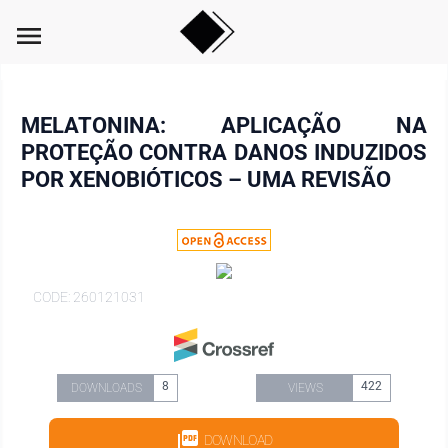
menu
MELATONINA: APLICAÇÃO NA
PROTEÇÃO CONTRA DANOS INDUZIDOS
POR XENOBIÓTICOS – UMA REVISÃO
CODE: 260121031
8
422
DOWNLOADS
VIEWS
DOWNLOAD