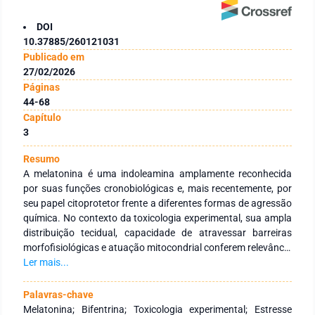
DOI
10.37885/260121031
Publicado em
27/02/2026
Páginas
44-68
Capítulo
3
Resumo
A melatonina é uma indoleamina amplamente reconhecida
por suas funções cronobiológicas e, mais recentemente, por
seu papel citoprotetor frente a diferentes formas de agressão
química. No contexto da toxicologia experimental, sua ampla
distribuição tecidual, capacidade de atravessar barreiras
morfofisiológicas e atuação mitocondrial conferem relevância
especial como moduladora do estresse oxidativo e da
Ler mais...
inflamação induzidos por xenobióticos. Este capítulo
apresenta uma revisão narrativa da literatura com o objetivo
Palavras-chave
de compilar e analisar evidências sobre as propriedades
Melatonina; Bifentrina; Toxicologia experimental; Estresse