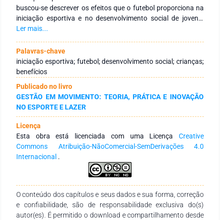
buscou-se descrever os efeitos que o futebol proporciona na
iniciação esportiva e no desenvolvimento social de jovens.
Método – Foi realizada uma revisão de literatura na base de
Ler mais...
dados Google Acadêmico, na qual foram selecionados 12
estudos pertinentes à temática. Resultados – O futebol é um
Palavras-chave
dos esportes mais procurados para a iniciação esportiva de
iniciação esportiva; futebol; desenvolvimento social; crianças;
crianças. Para Cortez, Silva e Scaglia (2021), os pais
benefícios
costumam ser os responsáveis por incentivar as crianças a
Publicado no livro
terem os primeiros contatos com a modalidade do futebol.
GESTÃO EM MOVIMENTO: TEORIA, PRÁTICA E INOVAÇÃO
Almeida e Souza (2016) relatam que a relação entre pais e
NO ESPORTE E LAZER
filhos é de fundamental importância no âmbito esportivo,
contribuindo, assim, para a iniciação esportiva e para o
Licença
desenvolvimento social da criança. Conclusão – A iniciação
Esta obra está licenciada com uma Licença
Creative
esportiva é uma fase muito importante para o
Commons Atribuição-NãoComercial-SemDerivações 4.0
desenvolvimento social da criança; por isso, é fundamental
Internacional
.
que haja um profissional de Educação Física capacitado, para
que a criança tenha aulas bem planejadas, favorecendo o
desenvolvimento social e a aprendizagem sobre o esporte.
O conteúdo dos capítulos e seus dados e sua forma, correção
e confiabilidade, são de responsabilidade exclusiva do(s)
autor(es). É permitido o download e compartilhamento desde