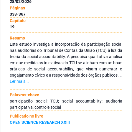
28/02/2026
Páginas
338-367
Capítulo
19
Resumo
Este estudo investiga a incorporação da participação social
nas auditorias do Tribunal de Contas da União (TCU) à luz da
teoria da social accountability. A pesquisa qualitativa analisa
em que medida as iniciativas do TCU se alinham com as boas
práticas de social accountability, que visam aumentar o
engajamento cívico e a responsividade dos órgãos públicos. A
análise de conteúdo dos documentos relacionados às
Ler mais...
iniciativas do TCU revela que, embora haja esforços para
integrar a participação cidadã, as abordagens adotadas são
Palavras-chave
predominantemente táticas, com intervenções limitadas e
participação social; TCU; social accountability; auditoria
resultados não duradouros, pois não cumprem boas práticas
participativa; controle social
consagradas pela teoria, como o estabelecimento de medidas
Publicado no livro
de incentivo aos agentes estatais, a celebração de parcerias
OPEN SCIENCE RESEARCH XXIII
entre a sociedade civil e agentes públicos para resolução dos
problemas e a instituição de reformas governamentais que