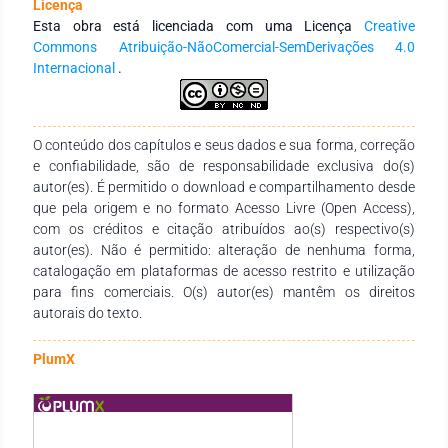
Licença
possam perenizar as mudanças pretendidas pela sociedade.
Esta obra está licenciada com uma Licença
Creative
O estudo destaca a necessidade de estratégias mais
Commons Atribuição-NãoComercial-SemDerivações 4.0
abrangentes e integradas, para que a participação social seja
Internacional
.
efetiva e contribua para reformas institucionais significativas.
O conteúdo dos capítulos e seus dados e sua forma, correção
e confiabilidade, são de responsabilidade exclusiva do(s)
autor(es). É permitido o download e compartilhamento desde
que pela origem e no formato Acesso Livre (Open Access),
com os créditos e citação atribuídos ao(s) respectivo(s)
autor(es). Não é permitido: alteração de nenhuma forma,
catalogação em plataformas de acesso restrito e utilização
para fins comerciais. O(s) autor(es) mantêm os direitos
autorais do texto.
PlumX