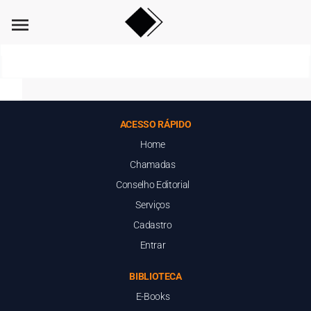
menu
ACESSO RÁPIDO
Home
Chamadas
Conselho Editorial
Serviços
Cadastro
Entrar
BIBLIOTECA
E-Books